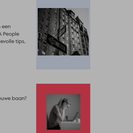
n een
A People
volle tips,
nieuwe baan?