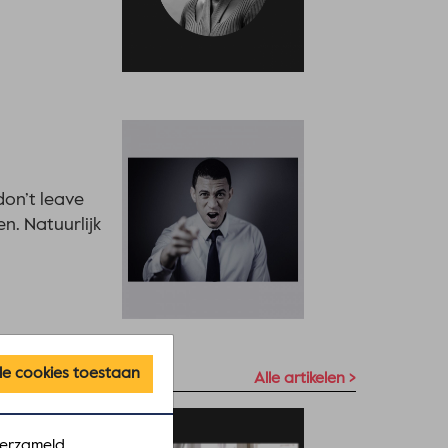
don’t leave
en. Natuurlijk
lle cookies toestaan
Alle artikelen >
verzameld