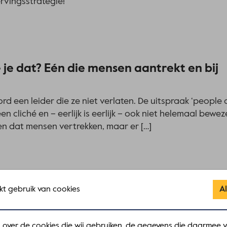
rvingsstrategie!
je dat? Eén die mensen aantrekt en bij
ord een leider die ze niet verlaten. De uitspraak ‘people 
n cliché en – eerlijk is eerlijk – ook niet helemaal bewez
n dat mensen vertrekken, maar er […]
 gebruik van cookies
A
ng de toekomst
en over de cookies die wij gebruiken, de gegevens die daarmee 