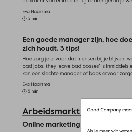
de kracht van emotie terug te brengen in je we
Eva Haarsma
5 min
Een goede manager zijn, hoe doe 
zich houdt. 3 tips!
Hoe zorg je ervoor dat mensen bij je blijven: w
bad jobs, they leave bad bosses’ is inmiddels ee
kan een slechte manager of baas ervoor zorge
Eva Haarsma
5 min
Arbeidsmarkt
Good Company maakt
Online marketing in 2025: richti
Als je meer wilt wet