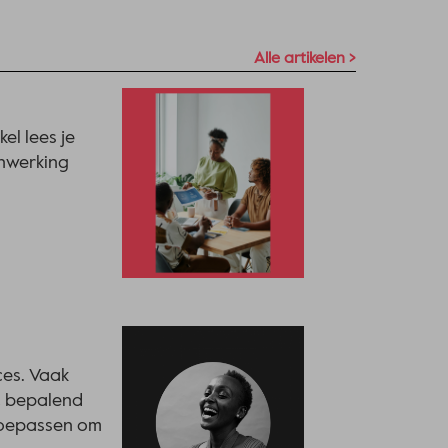
Alle artikelen >
el lees je
enwerking
ces. Vaak
st bepalend
 toepassen om