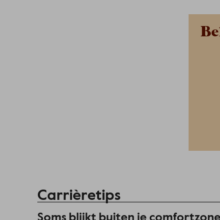
Be
Carrièretips
Soms blijkt buiten je comfortzone 