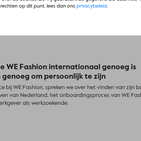
oor hebt. Weten hoe je je voorbereid op de toekomst? Ch
rechten op dit punt, lees dan ons
privacybeleid
.
oe WE Fashion internationaal genoeg is
 genoeg om persoonlijk te zijn
e bij WE Fashion, spreken we over het vinden van zijn b
ijven van Nederland, het onboardingsproces van WE Fas
rkgever als werkzoekende.