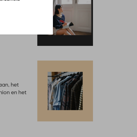
eck nu deze
aan, het
hion en het